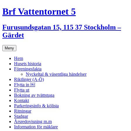
Hoppa
Brf Vattentornet 5
till
innehåll
Furusundsgatan 15, 115 37 Stockholm –
Gärdet
Meny
Hem
Husets historia
Föreningsfakta
Nyckeltal & väsentliga händelser
Riktlinjer (A-Ö)
Flytta in ￼
Flytta ut
Bokning av tvättstuga
Kontakt
Parkeringsinfo & kölista
Ritningar
Stadgar
Årsredovisning m.m
Information för mäklare