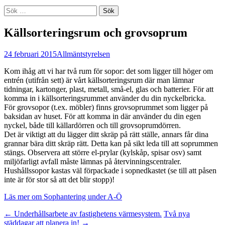
Sök
efter:
Källsorteringsrum och grovsoprum
24 februari 2015
Allmänt
styrelsen
Kom ihåg att vi har två rum för sopor: det som ligger till höger om
entrén (utifrån sett) är vårt källsorteringsrum där man lämnar
tidningar, kartonger, plast, metall, små-el, glas och batterier. För att
komma in i källsorteringsrummet använder du din nyckelbricka.
För grovsopor (t.ex. möbler) finns grovsoprummet som ligger på
baksidan av huset. För att komma in där använder du din egen
nyckel, både till källardörren och till grovsoprumdörren.
Det är viktigt att du lägger ditt skräp på rätt ställe, annars får dina
grannar bära ditt skräp rätt. Detta kan på sikt leda till att soprummen
stängs. Observera att större el-prylar (kylskåp, spisar osv) samt
miljöfarligt avfall måste lämnas på återvinningscentraler.
Hushållssopor kastas väl förpackade i sopnedkastet (se till att påsen
inte är för stor så att det blir stopp)!
Läs mer om Sophantering under A-Ö
Inläggsnavigering
←
Underhållsarbete av fastighetens värmesystem.
Två nya
städdagar att planera in!
→