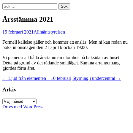
Sök
efter:
Årsstämma 2021
15 februari 2021
Allmänt
styrelsen
Formell kallelse gäller och kommer att anslås. Men ni kan redan nu
boka in onsdagen den 21 april klockan 19:00.
Vi planerar att hålla årsstämman utomhus på baksidan av huset.
Detta på grund av det rådande smittläget. Samma arrangemang
gjordes förra året.
Inläggsnavigering
←
Ljud från elementen – 10 februari
Styrning i undercentral
→
Arkiv
Arkiv
Drivs med WordPress