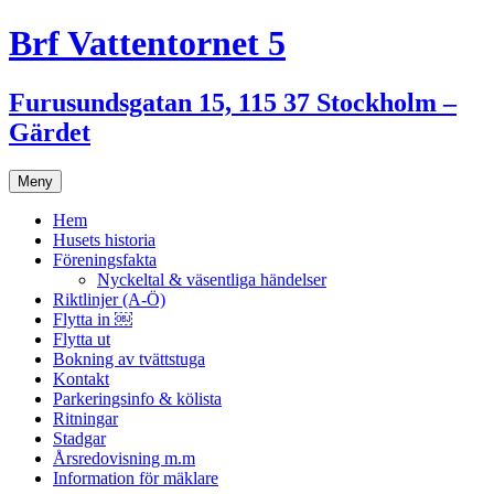
Hoppa
Brf Vattentornet 5
till
innehåll
Furusundsgatan 15, 115 37 Stockholm –
Gärdet
Meny
Hem
Husets historia
Föreningsfakta
Nyckeltal & väsentliga händelser
Riktlinjer (A-Ö)
Flytta in ￼
Flytta ut
Bokning av tvättstuga
Kontakt
Parkeringsinfo & kölista
Ritningar
Stadgar
Årsredovisning m.m
Information för mäklare