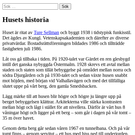
Sök
efter:
Husets historia
Huset är ritat av
Ture Sellman
och byggt 1938 i tidstypisk funkisstil.
Det ägdes av Kungl. Vetenskapsakademien och därefter av diverse
privatvärdar. Bostadsrättsföreningen bildades 1986 och tillträdde
fastigheten juli 1986.
Låt oss gå tillbaka i tiden. På 1920-talet var Gärdet en ren glesbygd
intill det ganska nybyggda Östermalm. 1928 skrevs ett avtal mellan
staden och staten som tillät bebyggelse på området mellan norra och
södra Djurgården och på 1930-talet och sedan växte husen snabbt
mot höjden, med början vid Valhallavägen och med det tillfälliga
slutet uppe på vårt berg, den gamla Smedsbacken.
Lägg märke till att husen blir högre och högre ju längre upp på
berget bebyggelsen klättrar. Arkitekterna ville stärka kontrasten
mellan högt och lågt i stället för att nivellera. Därför är vårt hus 8
våningar högt och ligger på ett berg – som går i dagen på vår tomt –
35 m över havet.
Genom detta berg går sedan våren 1967 en tunnelbana. Och på vår
tomt finns – genom servitut – ett hus med hiss ned till underjorden.