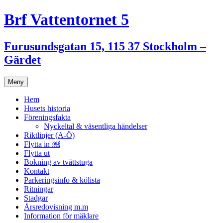
Hoppa
Brf Vattentornet 5
till
innehåll
Furusundsgatan 15, 115 37 Stockholm –
Gärdet
Meny
Hem
Husets historia
Föreningsfakta
Nyckeltal & väsentliga händelser
Riktlinjer (A-Ö)
Flytta in ￼
Flytta ut
Bokning av tvättstuga
Kontakt
Parkeringsinfo & kölista
Ritningar
Stadgar
Årsredovisning m.m
Information för mäklare