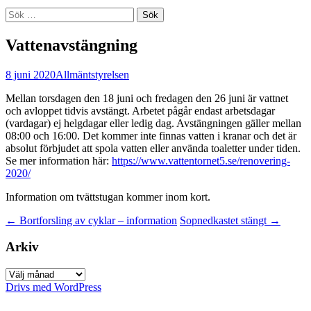
Sök
efter:
Vattenavstängning
8 juni 2020
Allmänt
styrelsen
Mellan torsdagen den 18 juni och fredagen den 26 juni är vattnet
och avloppet tidvis avstängt. Arbetet pågår endast arbetsdagar
(vardagar) ej helgdagar eller ledig dag. Avstängningen gäller mellan
08:00 och 16:00. Det kommer inte finnas vatten i kranar och det är
absolut förbjudet att spola vatten eller använda toaletter under tiden.
Se mer information här:
https://www.vattentornet5.se/renovering-
2020/
Information om tvättstugan kommer inom kort.
Inläggsnavigering
←
Bortforsling av cyklar – information
Sopnedkastet stängt
→
Arkiv
Arkiv
Drivs med WordPress