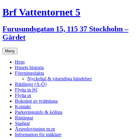
Hoppa
Brf Vattentornet 5
till
innehåll
Furusundsgatan 15, 115 37 Stockholm –
Gärdet
Meny
Hem
Husets historia
Föreningsfakta
Nyckeltal & väsentliga händelser
Riktlinjer (A-Ö)
Flytta in ￼
Flytta ut
Bokning av tvättstuga
Kontakt
Parkeringsinfo & kölista
Ritningar
Stadgar
Årsredovisning m.m
Information för mäklare